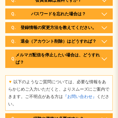
Ｑ.
会員登録は無料ですか？
はい。登録・利用はすべて無料です。
Ｑ.
パスワードを忘れた場合は？
「パスワードを忘れた方」
リンクから登録メールア
Ｑ.
登録情報の変更方法を教えてください。
ドレスを入力し、再設定用URLを受け取ってくだ
マイページ
「プロフィール編集」から氏名・連絡先
さい。
Ｑ.
退会（アカウント削除）はどうすれば？
などを更新できます。
マイページ
「退会手続き」の下部の「退会する」ボ
メルマガ配信を停止したい場合は、どうすれ
タンをクリックでお手続きが完了いたします。
Ｑ.
ば？
マイページ
「メルマガ設定」の「メルマガを購読し
ない」ボタンをクリックでお手続きが完了いたしま
▼
以下のようなご質問については、必要な情報をあ
す。
らかじめご入力いただくと、よりスムーズにご案内で
きます。ご不明点がある方は
『お問い合わせ』
くださ
い。