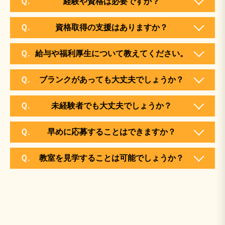
Ｑ.
経験や資格は必要ですか？
ご希望の教室、職種によっては、経験や資格がなく
Ｑ.
資格取得の支援はありますか？
ても可能です。ご希望の地域を記載してフォームか
こどもプラスでは、NPO法人運動保育士会を通し
らお問い合わせください。
Ｑ.
給与や福利厚生について教えてください。
て運動指導に関する資格認定を行っています。ま
ご希望の教室や職種によっては内容が異なるため、
た、その他の資格につきましてはご希望の教室によ
Ｑ.
ブランクがあっても大丈夫でしょうか？
詳細についてはフォームからお問い合わせいただき
って異なるため、フォームからお問い合わせくださ
ご希望の教室、職種によっては可能です。フォーム
ますと、担当者がご案内させていただきます。
い。
Ｑ.
未経験者でも大丈夫でしょうか？
からお問い合わせください。是非一度ご相談くださ
ご希望の教室、職種によっては可能です。フォーム
い。
Ｑ.
早めに応募することはできますか？
からお問い合わせください。研修制度も充実してお
早めのご応募も可能となっております。ご希望の教
りますので、ご安心ください。
Ｑ.
教室を見学することは可能でしょうか？
室や職種によっては求人状況が異なるため、詳細に
ご希望の教室が対応可能かご確認させていただき担
ついてはフォームからお問い合わせいただきます
当者からご案内させていただきます。
と、担当者がご案内させていただきます。※教室の
状況によっては、募集を停止している可能性がござ
います。その場合は、近隣の教室をご紹介させてい