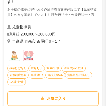
す！
お子様の成長に寄り添う通所型療育支援施設にて【児童指導
員】の方を募集しています！ 理学療法士・作業療法士・言語
聴覚士の資格をお持ちの方大歓迎！ 入社後は経験の有無に関
わらず、充実した研修でスキルアップ...
児童指導員
月給 200,000〜260,000円
青森県 青森市 茶屋町６−１４
残業ほぼなし
賞与あり
週休2日制
資格保持者歓迎
研修制度あり
車通勤OK
施設見学OK
資格取得支援あり
未経験歓迎
お気に入り