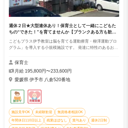
週休２日★大型連休あり！保育士として一緒にこどもた
ちの“できた！”を育てませんか【ブランクある方も歓
迎】
こどもプラス伊予教室は脳を育てる運動療育・柳澤運動プロ
グラム」を導入する小規模施設です。 発達に特性のあるお子
様（自閉症・ＡＤＨＤ等）を対象に、児童発達支援・放課後
等デイサービスを行っています。 主に...
保育士
月給 195,800円〜233,600円
愛媛県 伊予市 八倉520番地
施設見学OK
未経験歓迎
無資格者相談OK
年間休日110日以上
残業ほぼなし
賞与あり
週休2日制