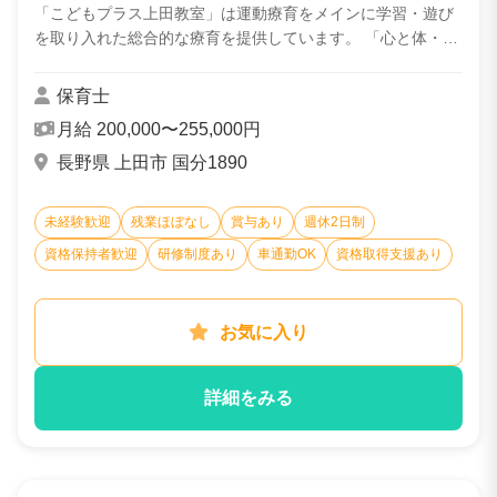
して活躍しませんか？
「こどもプラス上田教室」は運動療育をメインに学習・遊び
を取り入れた総合的な療育を提供しています。 「心と体・脳
を育てる運動遊び」をコンセプトに、カリキュラムを通して
お子様の成長と発達を促すことを一番に...
保育士
月給 200,000〜255,000円
長野県 上田市 国分1890
未経験歓迎
残業ほぼなし
賞与あり
週休2日制
資格保持者歓迎
研修制度あり
車通勤OK
資格取得支援あり
お気に入り
詳細をみる