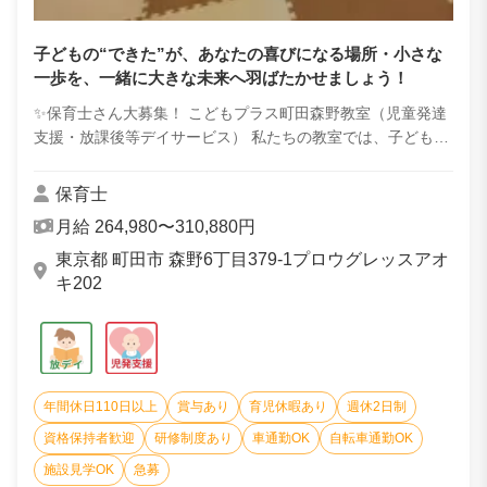
子どもの“できた”が、あなたの喜びになる場所・小さな
一歩を、一緒に大きな未来へ羽ばたかせましょう！
✨保育士さん大募集！ こどもプラス町田森野教室（児童発達
支援・放課後等デイサービス） 私たちの教室では、子どもた
ちの“できた”が毎日あふれています。 たとえば―― 「発語が
難しかったお子...
保育士
月給 264,980〜310,880円
東京都 町田市 森野6丁目379-1プロウグレッスアオ
キ202
年間休日110日以上
賞与あり
育児休暇あり
週休2日制
資格保持者歓迎
研修制度あり
車通勤OK
自転車通勤OK
施設見学OK
急募