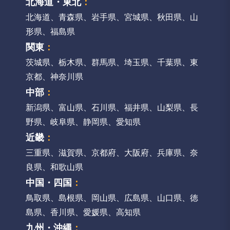
北海道・東北
：
北海道
、
青森県
、
岩手県
、
宮城県
、
秋田県
、
山
形県
、
福島県
関東
：
茨城県
、
栃木県
、
群馬県
、
埼玉県
、
千葉県
、
東
京都
、
神奈川県
中部
：
新潟県
、
富山県
、
石川県
、
福井県
、
山梨県
、
長
野県
、
岐阜県
、
静岡県
、
愛知県
近畿
：
三重県
、
滋賀県
、
京都府
、
大阪府
、
兵庫県
、
奈
良県
、
和歌山県
中国・四国
：
鳥取県
、
島根県
、
岡山県
、
広島県
、
山口県
、
徳
島県
、
香川県
、
愛媛県
、
高知県
九州・沖縄
：