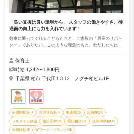
「良い支援は良い環境から」 スタッフの働きやすさ、待
遇面の向上にも力を入れています！
教室に通ってくれるこどもたちと、ご家族の「最高のサポー
ター」でありたい。このような理念のもと、わたしたちは教
室を運営しています。 こどもたちの心・脳・体を育てる、脳
科学に基づいた運動プログラムは多くの...
保育士
時給 1,242〜1,800円
千葉県 柏市 千代田1-3-12 ノグチ柏ビル1F
研修制度あり
育児休暇あり
車通勤OK
短時間OK
フルタイム歓迎
施設見学OK
曜日相談OK
扶養内勤務OK
未経験歓迎
Wワーク・ブランクOK