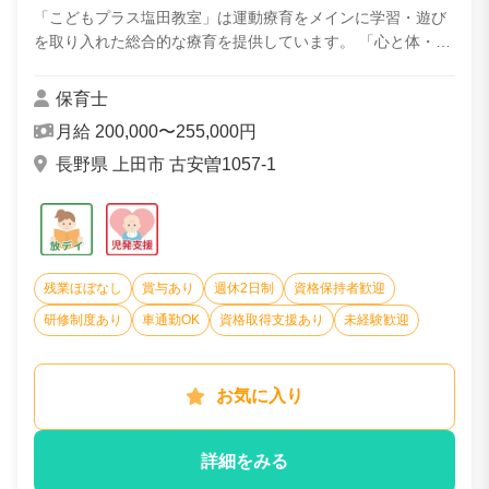
格をお持ちの方が活躍できます！
「こどもプラス塩田教室」は運動療育をメインに学習・遊び
を取り入れた総合的な療育を提供しています。 「心と体・脳
を育てる運動遊び」をコンセプトに、カリキュラムを通して
お子様の成長と発達を促すことを一番に...
保育士
月給 200,000〜255,000円
長野県 上田市 古安曽1057-1
残業ほぼなし
賞与あり
週休2日制
資格保持者歓迎
研修制度あり
車通勤OK
資格取得支援あり
未経験歓迎
お気に入り
詳細をみる