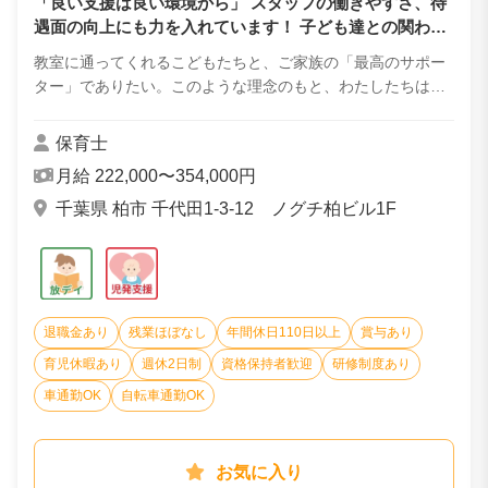
「良い支援は良い環境から」 スタッフの働きやすさ、待
遇面の向上にも力を入れています！ 子ども達との関わり
を通じて、新しい発見や成長を実感しましょう！
教室に通ってくれるこどもたちと、ご家族の「最高のサポー
ター」でありたい。このような理念のもと、わたしたちは教
室を運営しています。 こどもたちの心・脳・体を育てる、脳
科学に基づいた運動プログラムは多くの...
保育士
月給 222,000〜354,000円
千葉県 柏市 千代田1-3-12 ノグチ柏ビル1F
退職金あり
残業ほぼなし
年間休日110日以上
賞与あり
育児休暇あり
週休2日制
資格保持者歓迎
研修制度あり
車通勤OK
自転車通勤OK
お気に入り