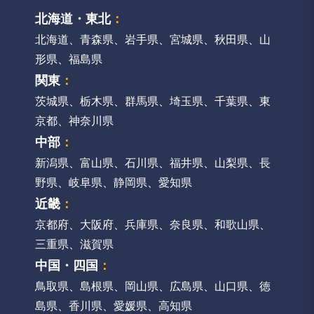
北海道・東北
：
北海道
、
青森県
、
岩手県
、
宮城県
、
秋田県
、
山
形県
、
福島県
関東
：
茨城県
、
栃木県
、
群馬県
、
埼玉県
、
千葉県
、
東
京都
、
神奈川県
中部
：
新潟県
、
富山県
、
石川県
、
福井県
、
山梨県
、
長
野県
、
岐阜県
、
静岡県
、
愛知県
近畿
：
京都府
、
大阪府
、
兵庫県
、
奈良県
、
和歌山県
、
三重県
、
滋賀県
中国・四国
：
鳥取県
、
島根県
、
岡山県
、
広島県
、
山口県
、
徳
島県
、
香川県
、
愛媛県
、
高知県