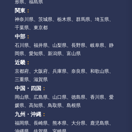
形県
、
福島県
関東
：
神奈川県
、
茨城県
、
栃木県
、
群馬県
、
埼玉県
、
千葉県
、
東京都
中部
：
石川県
、
福井県
、
山梨県
、
長野県
、
岐阜県
、
静
岡県
、
愛知県
、
新潟県
、
富山県
近畿
：
京都府
、
大阪府
、
兵庫県
、
奈良県
、
和歌山県
、
三重県
、
滋賀県
中国・四国
：
岡山県
、
広島県
、
山口県
、
徳島県
、
香川県
、
愛
媛県
、
高知県
、
鳥取県
、
島根県
九州・沖縄
：
福岡県
、
長崎県
、
熊本県
、
大分県
、
鹿児島県
、
沖縄県
、
佐賀県
、
宮崎県